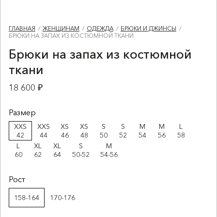
ГЛАВНАЯ
ЖЕНЩИНАМ
ОДЕЖДА
БРЮКИ И ДЖИНСЫ
БРЮКИ НА ЗАПАХ ИЗ КОСТЮМНОЙ ТКАНИ
Брюки на запах из костюмной
ткани
18 600 ₽
Размер
XXS
XXS
XS
XS
S
S
M
M
L
42
44
46
48
50
52
54
56
58
L
XL
XL
S
M
60
62
64
50-52
54-56
Рост
158-164
170-176