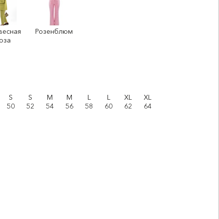
весная
Розенблюм
оза
S
S
M
M
L
L
XL
XL
50
52
54
56
58
60
62
64