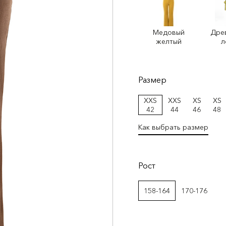
Медовый
Дре
желтый
л
Размер
XXS
XXS
XS
XS
42
44
46
48
Как выбрать размер
Рост
158-164
170-176