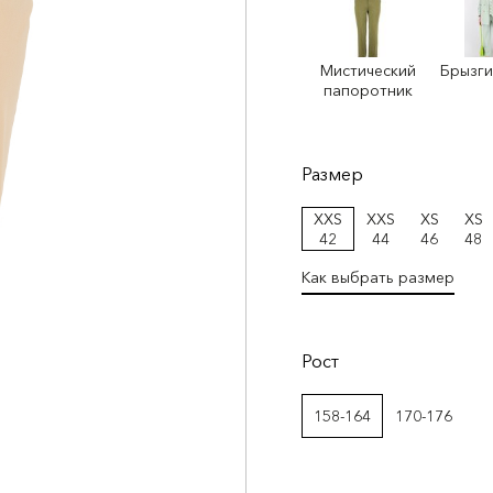
Мистический
Брызги
папоротник
Размер
XXS
XXS
XS
XS
42
44
46
48
Как выбрать размер
Рост
158-164
170-176