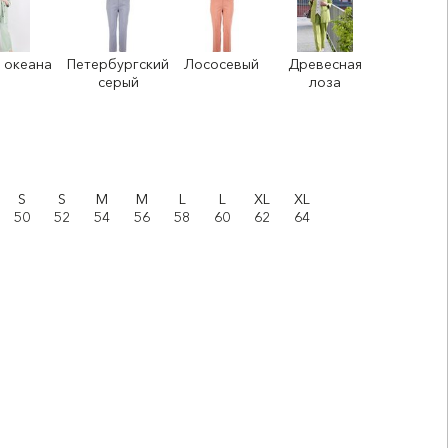
 океана
Петербургский
Лососевый
Древесная
серый
лоза
S
S
M
M
L
L
XL
XL
50
52
54
56
58
60
62
64