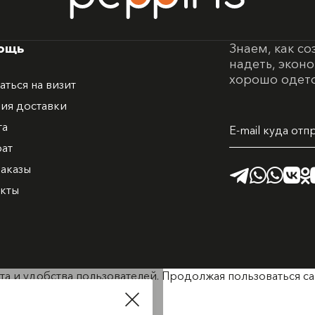
ощь
Знаем, как со
надеть, экон
хорошо одето
аться на визит
ия доставки
та
рат
аказы
акты
а и удобства пользователей. Продолжая пользоваться са