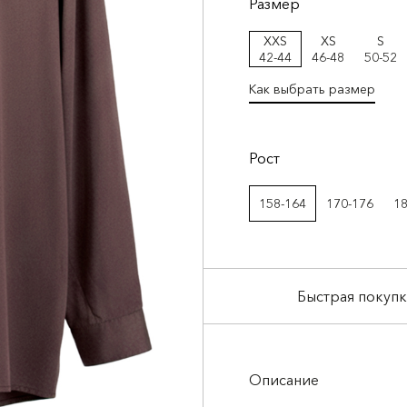
Размер
XXS
XS
S
42-44
46-48
50-52
Как выбрать размер
Рост
158-164
170-176
1
Быстрая покупк
Описание