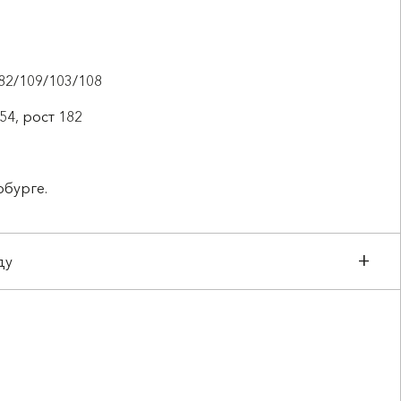
82/109/103/108
54, рост 182
рбурге.
ду