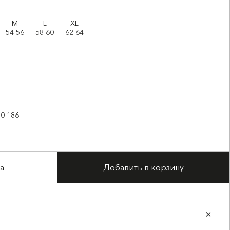
M
L
XL
54-56
58-60
62-64
80-186
а
Добавить в корзину