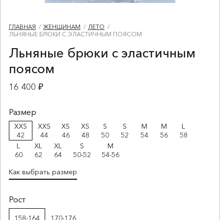
ГЛАВНАЯ
ЖЕНЩИНАМ
ЛЕТО
ЛЬНЯНЫЕ БРЮКИ С ЭЛАСТИЧНЫМ ПОЯСОМ
Льняные брюки с эластичным
поясом
16 400 ₽
Размер
XXS
XXS
XS
XS
S
S
M
M
L
42
44
46
48
50
52
54
56
58
L
XL
XL
S
M
60
62
64
50-52
54-56
Как выбрать размер
Рост
158-164
170-176