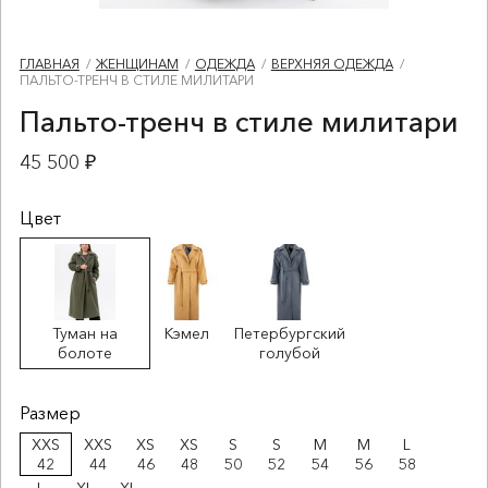
ГЛАВНАЯ
ЖЕНЩИНАМ
ОДЕЖДА
ВЕРХНЯЯ ОДЕЖДА
ПАЛЬТО-ТРЕНЧ В СТИЛЕ МИЛИТАРИ
Пальто-тренч в стиле милитари
45 500 ₽
Цвет
Туман на
Кэмел
Петербургский
болоте
голубой
Размер
XXS
XXS
XS
XS
S
S
M
M
L
42
44
46
48
50
52
54
56
58