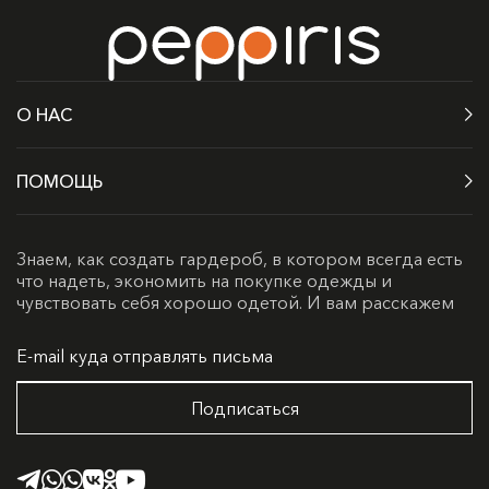
Не отбеливать
Температура утюга до 110°C
Барабанная сушка запрещена
О НАС
Деликатный материал требует бережного
отношения
ПОМОЩЬ
Аксессуары и другие острые предметы могут
оставить затяжки.
Знаем, как создать гардероб, в котором всегда есть
что надеть, экономить на покупке одежды и
чувствовать себя хорошо одетой. И вам расскажем
Подписаться