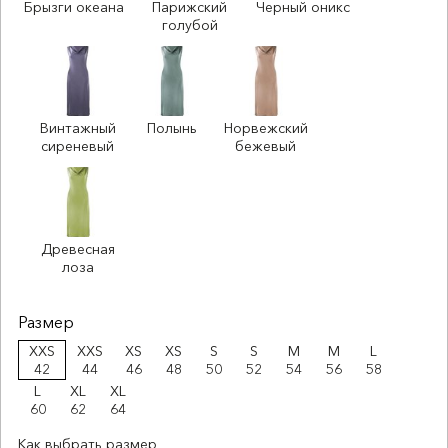
Брызги океана
Парижский
Черный оникс
голубой
Винтажный
Полынь
Норвежский
сиреневый
бежевый
Древесная
лоза
Размер
XXS
XXS
XS
XS
S
S
M
M
L
42
44
46
48
50
52
54
56
58
L
XL
XL
60
62
64
Как выбрать размер