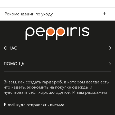
Рекомендации по уходу
Деликатная стирка до 30°C
Не отбеливать
Барабанная сушка запрещена
Температура утюга до 150°C
О НАС
Химчистка запрещена
ПОМОЩЬ
Стирать с одеждой подобного цвета
Перед стиркой застегнуть и вывернуть
наизнанку
Знаем, как создать гардероб, в котором всегда есть
100% лен дает усадку при стирке 1-3%
что надеть, экономить на покупке одежды и
чувствовать себя хорошо одетой. И вам расскажем