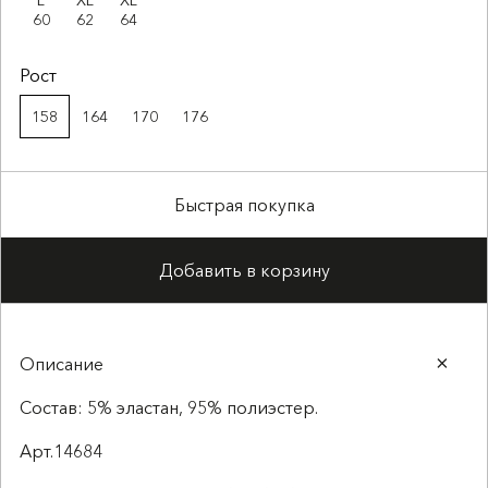
L
XL
XL
60
62
64
Рост
158
164
170
176
Быстрая покупка
Добавить в корзину
Описание
Состав: 5% эластан, 95% полиэстер.
Арт.14684