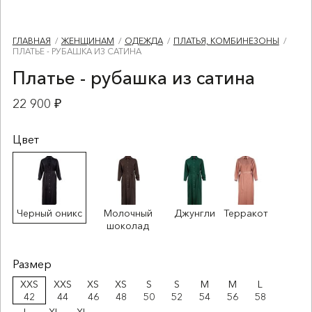
ГЛАВНАЯ
ЖЕНЩИНАМ
ОДЕЖДА
ПЛАТЬЯ, КОМБИНЕЗОНЫ
ПЛАТЬЕ - РУБАШКА ИЗ САТИНА
Платье - рубашка из сатина
22 900 ₽
Цвет
Черный оникс
Молочный
Джунгли
Терракот
шоколад
Размер
XXS
XXS
XS
XS
S
S
M
M
L
42
44
46
48
50
52
54
56
58