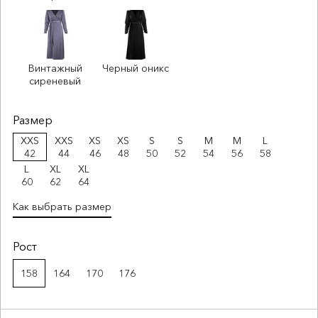
Винтажный
Черный оникс
сиреневый
Размер
XXS
XXS
XS
XS
S
S
M
M
L
42
44
46
48
50
52
54
56
58
L
XL
XL
60
62
64
Как выбрать размер
Рост
158
164
170
176