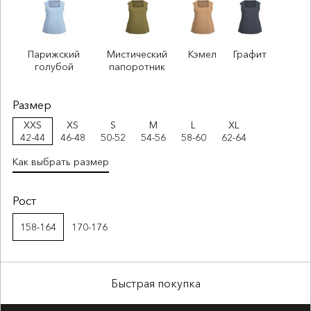
Парижский
Мистический
Кэмел
Графит
голубой
папоротник
Размер
XXS
XS
S
M
L
XL
42-44
46-48
50-52
54-56
58-60
62-64
Как выбрать размер
Рост
158-164
170-176
Быстрая покупка