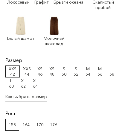
Лососевый
Графит
Брызги океана
Скалистый
прибой
Белый шамот
Молочный
шоколад
Размер
XXS
XXS
XS
XS
S
S
M
M
L
42
44
46
48
50
52
54
56
58
L
XL
XL
60
62
64
Как выбрать размер
Рост
158
164
170
176