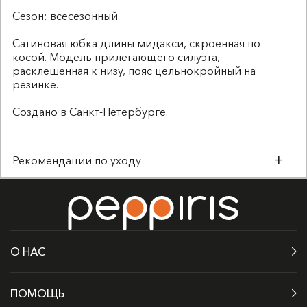
Сезон: всесезонный
Сатиновая юбка длины мидакси, скроенная по
косой. Модель прилегающего силуэта,
расклешенная к низу, пояс цельнокройный на
резинке.
Создано в Санкт-Петербурге.
Рекомендации по уходу
Деликатная стирка до 30°C
Не отбеливать
Температура утюга до 110°C
Барабанная сушка запрещена
О НАС
Деликатный материал требует бережного
отношения
ПОМОЩЬ