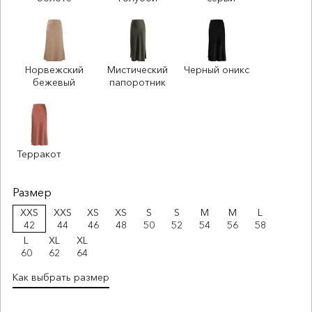
Норвежский
Мистический
Черный оникс
бежевый
папоротник
Терракот
Размер
XXS
XXS
XS
XS
S
S
M
M
L
42
44
46
48
50
52
54
56
58
L
XL
XL
60
62
64
Как выбрать размер