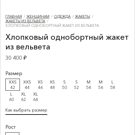
ГЛАВНАЯ
ЖЕНЩИНАМ
ОДЕЖДА
ЖАКЕТЫ
ЖАКЕТЫ ИЗ ВЕЛЬВЕТА
ХЛОПКОВЫЙ ОДНОБОРТНЫЙ ЖАКЕТ ИЗ ВЕЛЬВЕТА
Хлопковый однобортный жакет
из вельвета
30 400 ₽
Размер
XXS
XXS
XS
XS
S
S
M
M
L
42
44
46
48
50
52
54
56
58
L
XL
XL
60
62
64
Как выбрать размер
Рост