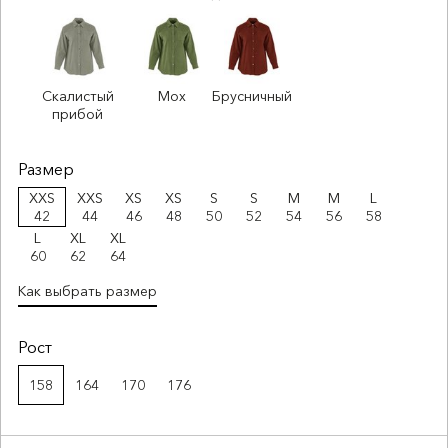
Скалистый
Мох
Брусничный
прибой
Размер
XXS
XXS
XS
XS
S
S
M
M
L
42
44
46
48
50
52
54
56
58
L
XL
XL
60
62
64
Как выбрать размер
Рост
158
164
170
176