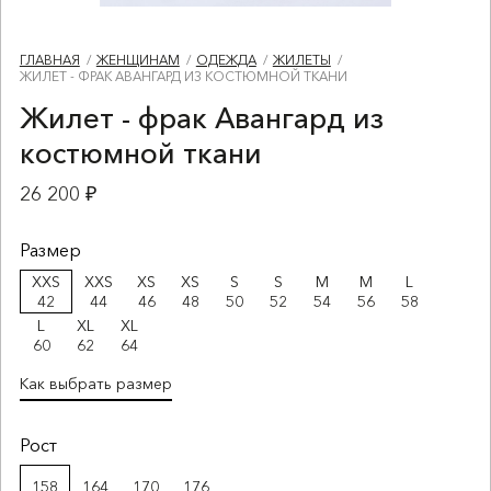
ГЛАВНАЯ
ЖЕНЩИНАМ
ОДЕЖДА
ЖИЛЕТЫ
ЖИЛЕТ - ФРАК АВАНГАРД ИЗ КОСТЮМНОЙ ТКАНИ
Жилет - фрак Авангард из
костюмной ткани
26 200 ₽
Размер
XXS
XXS
XS
XS
S
S
M
M
L
42
44
46
48
50
52
54
56
58
L
XL
XL
60
62
64
Как выбрать размер
Рост
158
164
170
176