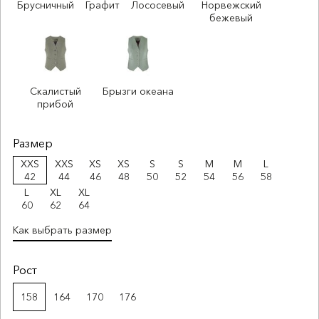
Брусничный
Графит
Лососевый
Норвежский
бежевый
Скалистый
Брызги океана
прибой
Размер
XXS
XXS
XS
XS
S
S
M
M
L
42
44
46
48
50
52
54
56
58
L
XL
XL
60
62
64
Как выбрать размер
Рост
158
164
170
176