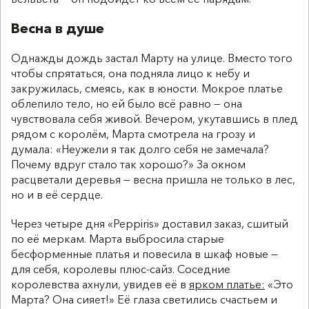
Весна в душе
Однажды дождь застал Марту на улице. Вместо того
чтобы спрятаться, она подняла лицо к небу и
закружилась, смеясь, как в юности. Мокрое платье
облепило тело, но ей было всё равно — она
чувствовала себя живой. Вечером, укутавшись в плед
рядом с королём, Марта смотрела на грозу и
думала: «Неужели я так долго себя не замечала?
Почему вдруг стало так хорошо?» За окном
расцветали деревья — весна пришла не только в лес,
но и в её сердце.
Через четыре дня «Peppiris» доставил заказ, сшитый
по её меркам. Марта выбросила старые
бесформенные платья и повесила в шкаф новые —
для себя, королевы плюс-сайз. Соседние
королевства ахнули, увидев её в
ярком платье:
«Это
Марта? Она сияет!» Её глаза светились счастьем и