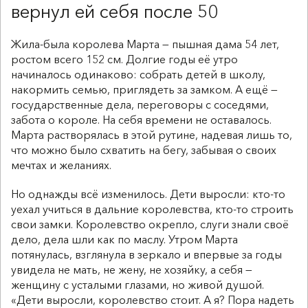
вернул ей себя после 50
Жила-была королева Марта — пышная дама 54 лет,
ростом всего 152 см. Долгие годы её утро
начиналось одинаково: собрать детей в школу,
накормить семью, приглядеть за замком. А ещё —
государственные дела, переговоры с соседями,
забота о короле. На себя времени не оставалось.
Марта растворялась в этой рутине, надевая лишь то,
что можно было схватить на бегу, забывая о своих
мечтах и желаниях.
Но однажды всё изменилось. Дети выросли: кто-то
уехал учиться в дальние королевства, кто-то строить
свои замки. Королевство окрепло, слуги знали своё
дело, дела шли как по маслу. Утром Марта
потянулась, взглянула в зеркало и впервые за годы
увидела не мать, не жену, не хозяйку, а себя —
женщину с усталыми глазами, но живой душой.
«Дети выросли, королевство стоит. А я? Пора надеть