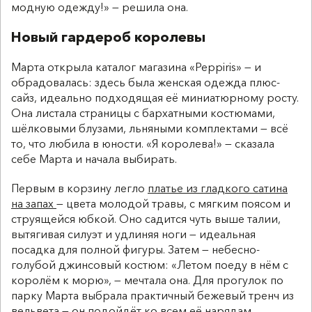
модную одежду!» — решила она.
Новый гардероб королевы
Марта открыла каталог магазина «Peppiris» — и
обрадовалась: здесь была женская одежда плюс-
сайз, идеально подходящая её миниатюрному росту.
Она листала страницы с бархатными костюмами,
шёлковыми блузами, льняными комплектами — всё
то, что любила в юности. «Я королева!» — сказала
себе Марта и начала выбирать.
Первым в корзину легло
платье из гладкого сатина
на запах
— цвета молодой травы, с мягким поясом и
струящейся юбкой. Оно садится чуть выше талии,
вытягивая силуэт и удлиняя ноги — идеальная
посадка для полной фигуры. Затем — небесно-
голубой джинсовый костюм: «Летом поеду в нём с
королём к морю», — мечтала она. Для прогулок по
парку Марта выбрала практичный бежевый тренч из
вельвета — он подойдёт ко всем её нарядам.