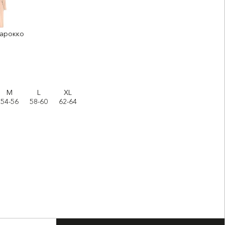
Марокко
M
L
XL
54-56
58-60
62-64