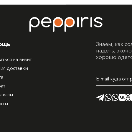
ощь
Знаем, как со
надеть, экон
хорошо одето
аться на визит
ия доставки
100% хлопок дает у
та
рат
аказы
акты