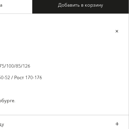
а
Добавить в корзину
75/100/85/126
0-52 / Рост 170-176
рбурге.
ду