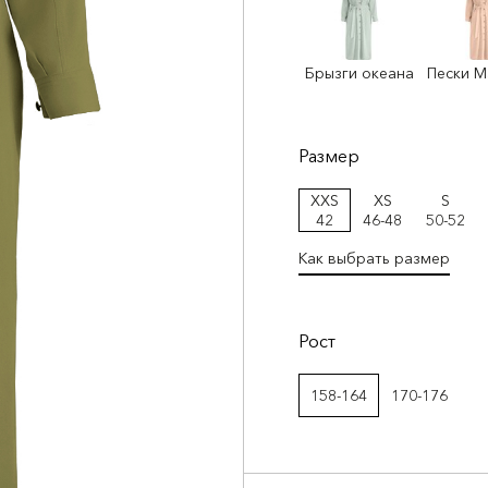
Брызги океана
Пески 
Размер
XXS
XS
S
42
46-48
50-52
Как выбрать размер
Рост
158-164
170-176