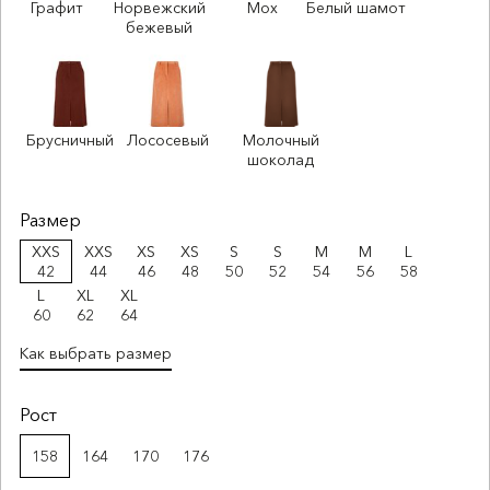
Графит
Норвежский
Мох
Белый шамот
бежевый
Брусничный
Лососевый
Молочный
шоколад
Размер
XXS
XXS
XS
XS
S
S
M
M
L
42
44
46
48
50
52
54
56
58
L
XL
XL
60
62
64
Как выбрать размер
Рост
158
164
170
176