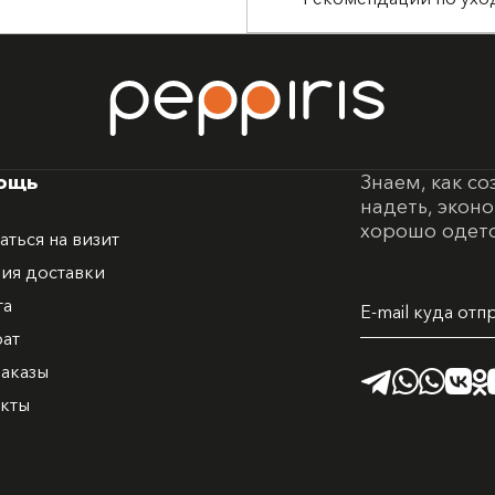
ощь
Знаем, как со
надеть, экон
хорошо одето
аться на визит
ия доставки
та
рат
аказы
акты