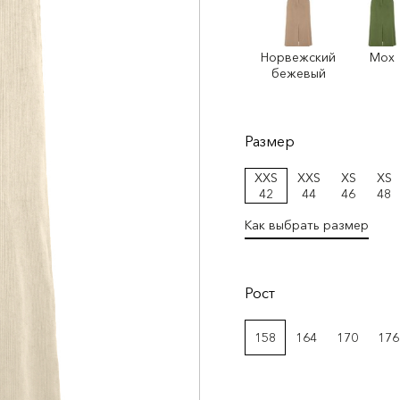
Норвежский
Мох
бежевый
Размер
XXS
XXS
XS
XS
42
44
46
48
Как выбрать размер
Рост
158
164
170
176