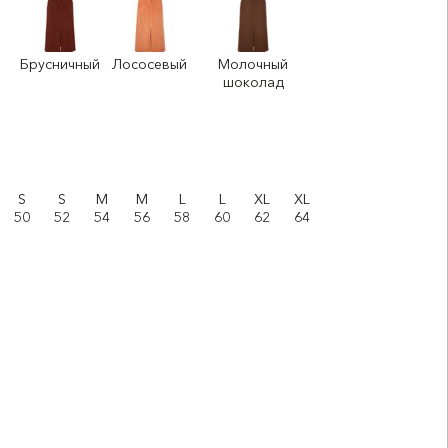
Брусничный
Лососевый
Молочный
шоколад
S
S
M
M
L
L
XL
XL
50
52
54
56
58
60
62
64