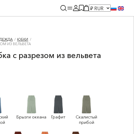
ДЕЖДА
ЮБКИ
ОМ ИЗ ВЕЛЬВЕТА
ка с разрезом из вельвета
ский
Брызги океана
Графит
Скалистый
бой
прибой